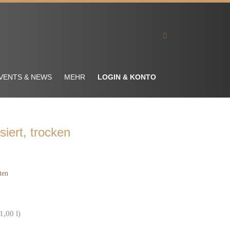
VENTS & NEWS
MEHR
LOGIN & KONTO
siert, trocken
ten
ßwein; Weingut Volker Barth; Rheinhessen;
1,00 l)