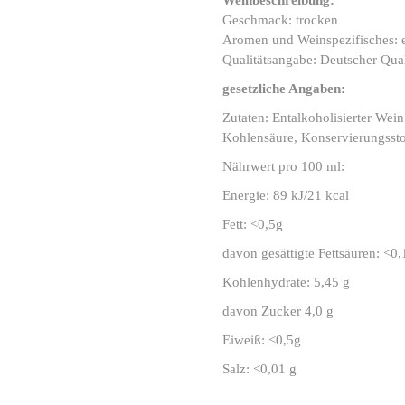
Weinbeschreibung:
Geschmack: trocken
Aromen und Weinspezifisches: e
Qualitätsangabe: Deutscher Qual
gesetzliche Angaben:
Zutaten: Entalkoholisierter Wei
Kohlensäure, Konservierungsst
Nährwert pro 100 ml:
Energie: 89 kJ/21 kcal
Fett: <0,5g
davon gesättigte Fettsäuren: <0,
Kohlenhydrate: 5,45 g
davon Zucker 4,0 g
Eiweiß: <0,5g
Salz: <0,01 g