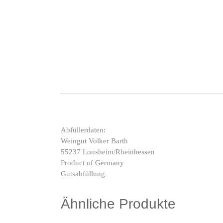
Weißer Riesling; trockener Weißwein; Weingut Volk
Abfüllerdaten:
Weingut Volker Barth
55237 Lonsheim/Rheinhessen
Product of Germany
Gutsabfüllung
Ähnliche Produkte