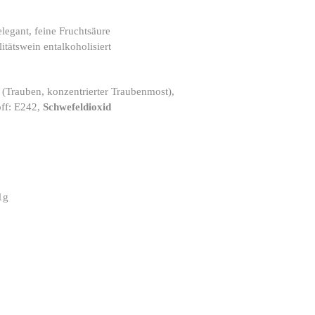
legant, feine Fruchtsäure
itätswein entalkoholisiert
n (Trauben, konzentrierter Traubenmost),
off: E242,
Schwefeldioxid
1g