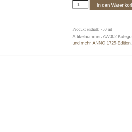
Riesling
In den Warenkor
entalkoholisiert,
trocken
Menge
Produkt enthält: 750
ml
Artikelnummer:
AW002
Katego
und mehr
,
ANNO 1725-Edition
er Barth; Rheinhessen; Weißwein; prämierter Wein