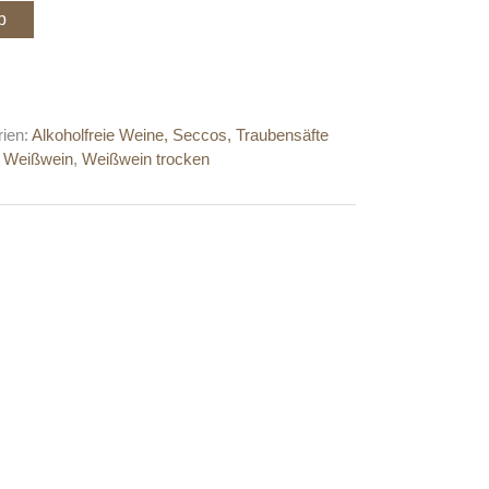
b
rien:
Alkoholfreie Weine, Seccos, Traubensäfte
,
Weißwein
,
Weißwein trocken