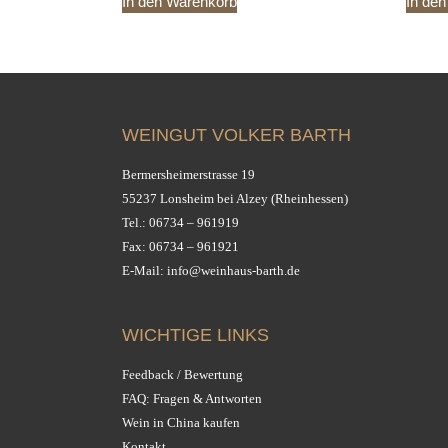
In den Warenkorb
In de
WEINGUT VOLKER BARTH
Bermersheimerstrasse 19
55237 Lonsheim bei Alzey (Rheinhessen)
Tel.:
06734 – 961919
Fax: 06734 – 961921
E-Mail:
info@weinhaus-barth.de
WICHTIGE LINKS
Feedback / Bewertung
FAQ: Fragen & Antworten
Wein in China kaufen
Kontakt