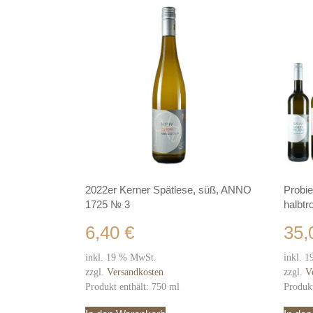
2022er Kerner Spätlese, süß, ANNO
Probi
1725 № 3
halbtr
6,40
€
35
inkl. 19 % MwSt.
inkl. 
zzgl.
Versandkosten
zzgl.
V
Produkt enthält: 750
ml
Produk