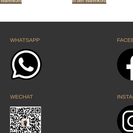
n Warenkorb
In den Warenkorb
WHATSAPP
FACE
WECHAT
INST