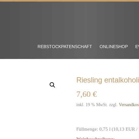
REBSTOCKPATENSCHAFT
ONLINESHOP
E
Riesling entalkoholi
7,60
€
inkl. 19 % MwSt.
zzgl.
Versandkos
Weißer Riesling; trockener Wei
Weißwein; prämierter We
Füllmenge:
0,75
l (10,13
EUR
/ 