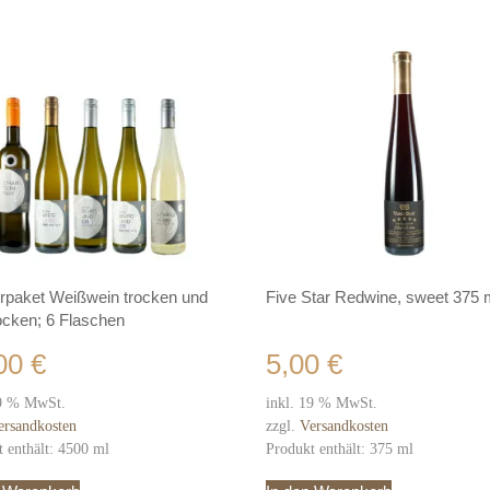
erpaket Weißwein trocken und
Five Star Redwine, sweet 375 
ocken; 6 Flaschen
,00
€
5,00
€
19 % MwSt.
inkl. 19 % MwSt.
ersandkosten
zzgl.
Versandkosten
t enthält: 4500
ml
Produkt enthält: 375
ml