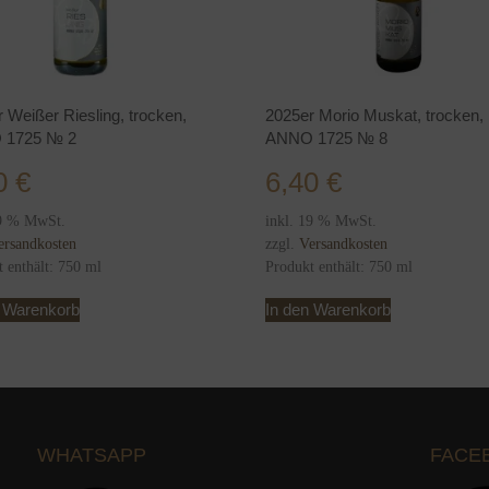
 Weißer Riesling, trocken,
2025er Morio Muskat, trocken,
 1725 № 2
ANNO 1725 № 8
40
€
6,40
€
19 % MwSt.
inkl. 19 % MwSt.
ersandkosten
zzgl.
Versandkosten
t enthält: 750
ml
Produkt enthält: 750
ml
n Warenkorb
In den Warenkorb
WHATSAPP
FACE