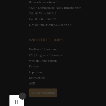
Bermersheimerstrasse 19
55237 Lonsheim bei Alzey (Rheinhessen)
Tel.:
06734 – 961919
Fax: 06734 – 961921
E-Mail:
info@weinhaus-barth.de
WICHTIGE LINKS
Feedback / Bewertung
FAQ: Fragen & Antworten
Wein in China kaufen
Kontakt
Impressum
Datenschutz
AGB
Vertrag widerrufen
0