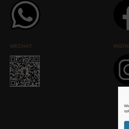
WECHAT
INST
Wi
opt