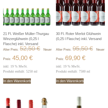
21 Fl. Weißer Müller-Thurgau
30 Fl. Roter Merlot Glühwein
Winzerglühwein (0,25 l
(0,25 l Flasche) inkl. Versand
Flasche) inkl. Versand
Ursprünglicher
Ursprüng
52,50
€
95,50
€
Alter Preis:
Neuer
Alter Preis:
Neuer
Preis
Preis
war:
war:
Aktueller
Aktueller
45,00
€
69,90
€
Preis:
Preis:
52,50 €
95,50 €
Preis
Preis
ist:
ist:
inkl. 19 % MwSt.
inkl. 19 % MwSt.
45,00 €.
69,90 €.
Produkt enthält: 5250
ml
Produkt enthält: 7500
ml
In den Warenkorb
In den Warenkorb