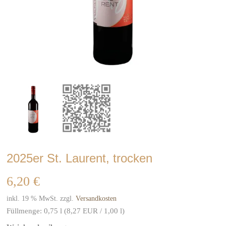
2025er St. Laurent, trocken
6,20
€
inkl. 19 % MwSt.
zzgl.
Versandkosten
Füllmenge:
0,75
l (8,27
EUR
/ 1,00 l)