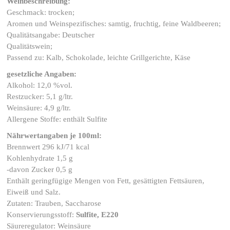
Weinbeschreibung:
Geschmack: trocken;
Aromen und Weinspezifisches: samtig, fruchtig, feine Waldbeeren;
Qualitätsangabe: Deutscher
Quali
Passend zu: Kalb, Schokolade, leichte Grillgerichte, Käse
gesetzliche Angaben:
Alkohol: 12,0 %vol.
Restzucker: 5,1 g/ltr.
Weinsäure: 4,9 g/ltr.
Allergene Stoffe: enthält Sulfite
Nährwertangaben je 100ml:
Brennwert 296 kJ/71 kcal
Kohlenhydrate 1,5 g
-davon Zucker 0,5 g
Enthält geringfügige Mengen von Fett, gesättigten Fettsäuren,
Eiweiß und Salz.
Zutaten: Trauben, Saccharose
Konservierungsstoff:
Sulfite, E220
Säureregulator: Weinsäure