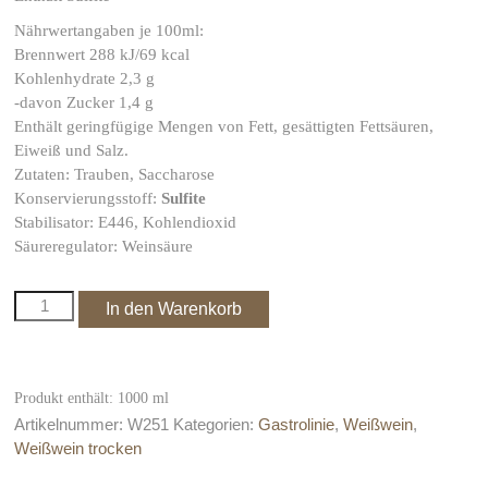
Nährwertangaben je 100ml:
Brennwert 288 kJ/69 kcal
Kohlenhydrate 2,3 g
-davon Zucker 1,4 g
Enthält geringfügige Mengen von Fett, gesättigten Fettsäuren,
Eiweiß und Salz.
Zutaten: Trauben, Saccharose
Konservierungsstoff:
Sulfite
Stabilisator: E446, Kohlendioxid
Säureregulator: Weinsäure
2024er
In den Warenkorb
Volker
´s
Hausschoppen
Müller
Produkt enthält: 1000
ml
Thurgau
Artikelnummer:
W251
Kategorien:
Gastrolinie
,
Weißwein
,
Menge
Weißwein trocken