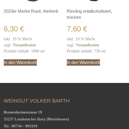
2023er Merlot Rosé, feinherb
Riesling entalkoholisiert,
trocken
6,30
€
7,60
€
inkl. 19 % MwSt.
inkl. 19 % MwSt.
zzgl.
Versandkosten
zzgl.
Versandkosten
Produkt enthält: 1000
ml
Produkt enthält: 750
ml
In den Warenkorb
In den Warenkorb
WEINGUT VOLKER BARTH
Bermersheimerstrasse 19
55237 Lonsheim bei Alzey (Rheinhessen)
Tel.:
06734 – 961919