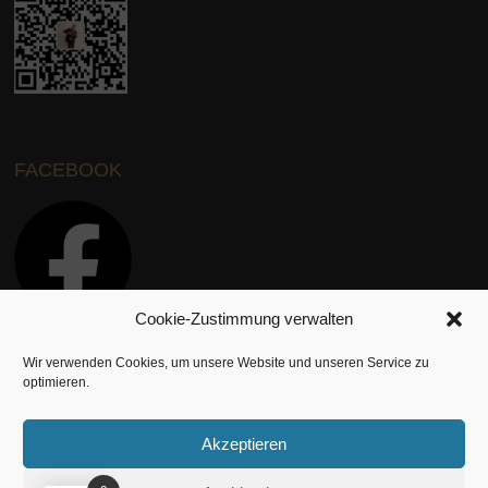
FACEBOOK
Cookie-Zustimmung verwalten
Wir verwenden Cookies, um unsere Website und unseren Service zu
INSTAGRAM
optimieren.
Akzeptieren