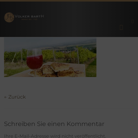
Zum
Inhalt
Prämierte
Weingut
springen
Premium-
Weine aus
Volker
Rheinhessen
| Lonsheim
Barth
bei Alzey
← Zurück
Schreiben Sie einen Kommentar
Ihre E-Mail-Adresse wird nicht veröffentlicht.