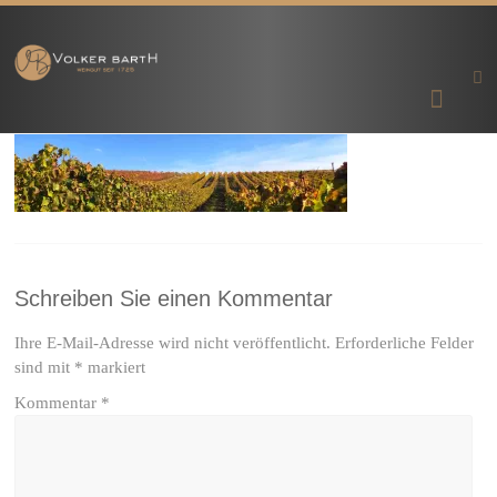
Zum
Inhalt
Prämierte
Weingut
springen
Premium-
Weine aus
Volker
Rheinhessen
| Lonsheim
bei Alzey
Barth
Schreiben Sie einen Kommentar
Ihre E-Mail-Adresse wird nicht veröffentlicht.
Erforderliche Felder
sind mit
*
markiert
Kommentar
*