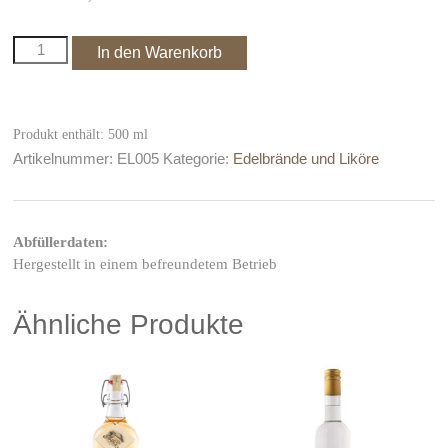
Dornfelder
In den Warenkorb
Likör
mit
ganzen
Trauben
Produkt enthält: 500
ml
Menge
Artikelnummer:
EL005
Kategorie:
Edelbrände und Liköre
Abfüllerdaten:
Hergestellt in einem befreundetem Betrieb
Ähnliche Produkte