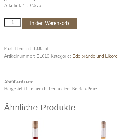
Alkohol: 41,0 %vol.
Alte
In den Warenkorb
Marille
von
PRINZ
Menge
Produkt enthält: 1000
ml
Artikelnummer:
EL010
Kategorie:
Edelbrände und Liköre
Abfüllerdaten:
Hergestellt in einem befreundetem Betrieb-Prinz
Ähnliche Produkte