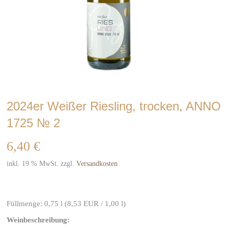
2024er Weißer Riesling, trocken, ANNO
1725 № 2
6,40
€
inkl. 19 % MwSt.
zzgl.
Versandkosten
Weißer Riesling; trockener Weißwein; Weingut Volker Barth;
Rheinhessen; Weißwein; prämierter We
Füllmenge:
0,75
l (8,53
EUR
/ 1,00 l)
Weinbeschreibung: