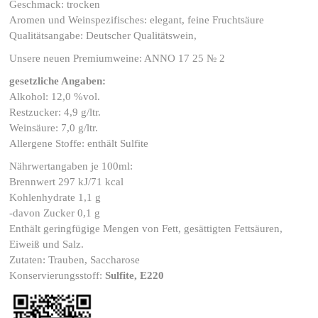
Geschmack: trocken
Aromen und Weinspezifisches: elegant, feine Fruchtsäure
Qualitätsangabe: Deutscher Qualitätswein,
Unsere neuen Premiumweine: ANNO 17 25 № 2
gesetzliche Angaben:
Alkohol: 12,0 %vol.
Restzucker: 4,9 g/ltr.
Weinsäure: 7,0 g/ltr.
Allergene Stoffe: enthält Sulfite
Nährwertangaben je 100ml:
Brennwert 297 kJ/71 kcal
Kohlenhydrate 1,1 g
-davon Zucker 0,1 g
Enthält geringfügige Mengen von Fett, gesättigten Fettsäuren,
Eiweiß und Salz.
Zutaten: Trauben, Saccharose
Konservierungsstoff:
Sulfite, E220