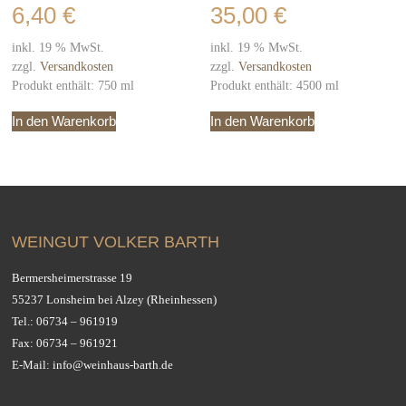
6,40
€
35,00
€
inkl. 19 % MwSt.
inkl. 19 % MwSt.
zzgl.
Versandkosten
zzgl.
Versandkosten
Produkt enthält: 750
ml
Produkt enthält: 4500
ml
In den Warenkorb
In den Warenkorb
WEINGUT VOLKER BARTH
Bermersheimerstrasse 19
55237 Lonsheim bei Alzey (Rheinhessen)
Tel.:
06734 – 961919
Fax: 06734 – 961921
E-Mail:
info@weinhaus-barth.de