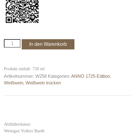
2024er
In den Warenkorb
Weißer
Riesling,
trocken,
ANNO
Produkt enthält: 750
ml
1725
Artikelnummer:
W258
Kategorien:
ANNO 1725-Edition
,
№
Weißwein
,
Weißwein trocken
2
Menge
Weißer Riesling; trockener Weißwein; Weingut Volker Barth;
Rheinhessen; Weißwein; prämierter Wein
Abfüllerdaten:
Weingut Volker Barth