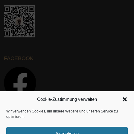
FACEBOOK
Cookie-Zustimmung verwalten
Wir verwenden Cookies, um unsere Website und unseren Service zu
INSTAGRAM
optimieren.
Akzeptieren