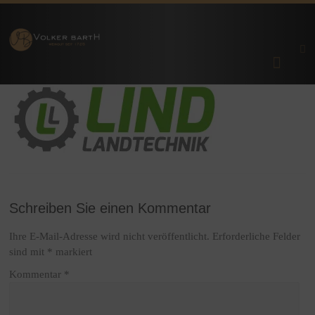
Zum
Inhalt
Prämierte
Weingut
springen
Premium-
Weine aus
Volker
Rheinhessen
| Lonsheim
bei Alzey
Barth
Schreiben Sie einen Kommentar
Ihre E-Mail-Adresse wird nicht veröffentlicht.
Erforderliche Felder
sind mit
*
markiert
Kommentar
*