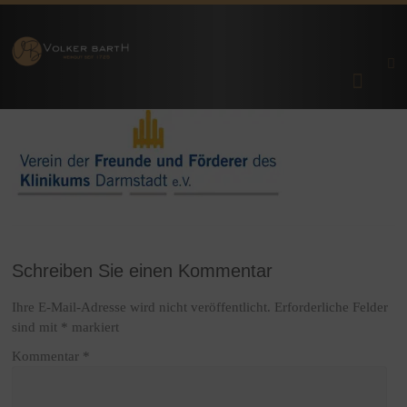
Zum
Inhalt
Prämierte
Weingut
springen
Premium-
Weine aus
Volker
Rheinhessen
| Lonsheim
bei Alzey
Barth
Schreiben Sie einen Kommentar
Ihre E-Mail-Adresse wird nicht veröffentlicht.
Erforderliche Felder
sind mit
*
markiert
Kommentar
*