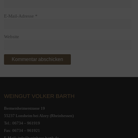
E-Mail-Adresse
*
Website
WEINGUT VOLKER BARTH
Bermersheimerstrasse 19
55237 Lonsheim bei Alzey (Rheinhessen)
Tel.:
06734 – 961919
Fax: 06734 – 961921
E-Mail:
info@weinhaus-barth.de