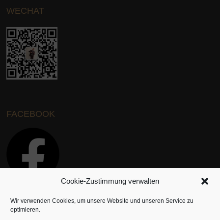
WECHAT
FACEBOOK
Cookie-Zustimmung verwalten
Wir verwenden Cookies, um unsere Website und unseren Service zu
INSTAGRAM
optimieren.