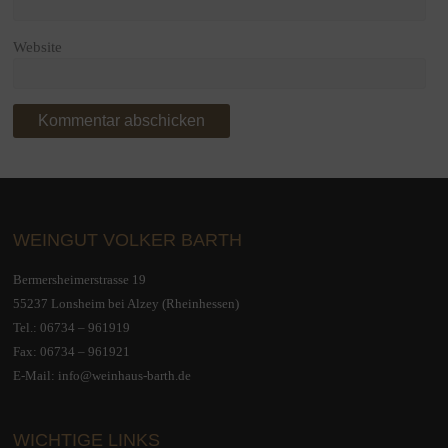
Website
WEINGUT VOLKER BARTH
Bermersheimerstrasse 19
55237 Lonsheim bei Alzey (Rheinhessen)
Tel.:
06734 – 961919
Fax: 06734 – 961921
E-Mail:
info@weinhaus-barth.de
WICHTIGE LINKS