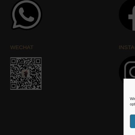
WECHAT
INST
Wi
opt