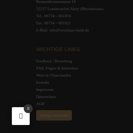
Bermersheimerstrasse 19
55237 Lonsheim bei Alzey (Rheinhessen)
Tel.:
06734 – 961919
Fax: 06734 – 961921
E-Mail:
info@weinhaus-barth.de
WICHTIGE LINKS
Feedback / Bewertung
FAQ: Fragen & Antworten
Wein in China kaufen
Kontakt
Impressum
Datenschutz
AGB
0
Vertrag widerrufen