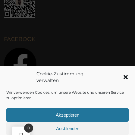
FACEBOOK
Cookie-Zustimmung
verwalten
Wir verwenden Cookies, um unsere Website und unseren Service
INSTAGRAM
zu optimieren.
Akzeptieren
0
Ausblenden