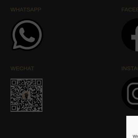
WHATSAPP
FACE
WECHAT
INST
Wi