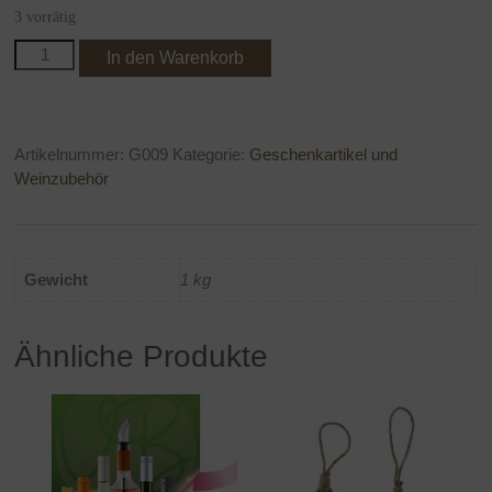
3 vorrätig
Windlicht
In den Warenkorb
"Maseru"
/
Kerzenhalter
/
Artikelnummer:
G009
Kategorie:
Geschenkartikel und
"silber"
Weinzubehör
Menge
Gewicht
1 kg
Ähnliche Produkte