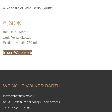
Alkoholfreier Wild Berry Spritz
6,60
€
inkl. 19 % MwSt.
zzgl.
Versandkosten
Produkt enthält: 750
ml
In den Warenkorb
WEINGUT VOLKER BARTH
Bermersheimerstrasse 19
55237 Lonsheim bei Alzey (Rheinhessen)
Tel.:
06734 – 961919