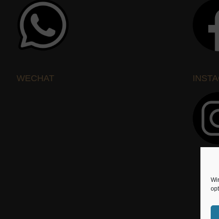
WECHAT
INST
Wi
opt