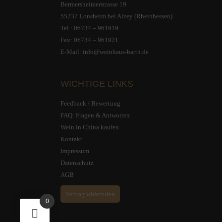
Bermersheimerstrasse 19
55237 Lonsheim bei Alzey (Rheinhessen)
Tel.:
06734 – 961919
Fax: 06734 – 961921
E-Mail:
info@weinhaus-barth.de
WICHTIGE LINKS
Feedback / Bewertung
FAQ: Fragen & Antworten
Wein in China kaufen
Kontakt
Impressum
Datenschutz
AGB
Vertrag widerrufen
0