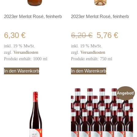
2023er Merlot Rosé, feinherb
2023er Merlot Rosé, feinherb
Ursprünglicher
Aktueller
6,30
€
6,20
€
5,76
€
Preis
Preis
war:
ist:
inkl. 19 % MwSt.
inkl. 19 % MwSt.
6,20 €
5,76 €.
zzgl.
Versandkosten
zzgl.
Versandkosten
Produkt enthält: 1000
ml
Produkt enthält: 750
ml
In den Warenkorb
In den Warenkorb
Angebot!