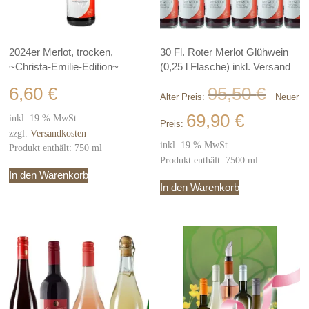
2024er Merlot, trocken,
30 Fl. Roter Merlot Glühwein
~Christa-Emilie-Edition~
(0,25 l Flasche) inkl. Versand
Ursprüng
6,60
€
95,50
€
Alter Preis:
Neuer
Preis
war:
Aktueller
69,90
€
inkl. 19 % MwSt.
Preis:
95,50 €
Preis
zzgl.
Versandkosten
ist:
inkl. 19 % MwSt.
Produkt enthält: 750
ml
69,90 €.
Produkt enthält: 7500
ml
In den Warenkorb
In den Warenkorb