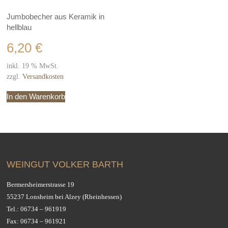
Jumbobecher aus Keramik in
hellblau
6,20
€
inkl. 19 % MwSt.
zzgl.
Versandkosten
In den Warenkorb
WEINGUT VOLKER BARTH
Bermersheimerstrasse 19
55237 Lonsheim bei Alzey (Rheinhessen)
Tel.:
06734 – 961919
Fax: 06734 – 961921