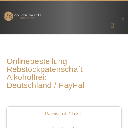
Onlinebestellung
Rebstockpatenschaft
Alkoholfrei:
Deutschland / PayPal
Patenschaft Classic